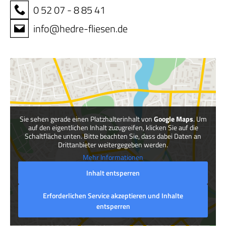
0 52 07 - 8 85 41
info@hedre-fliesen.de
Sie sehen gerade einen Platzhalterinhalt von
Google Maps
. Um
auf den eigentlichen Inhalt zuzugreifen, klicken Sie auf die
Schaltfläche unten. Bitte beachten Sie, dass dabei Daten an
Drittanbieter weitergegeben werden.
Mehr Informationen
Inhalt entsperren
Erforderlichen Service akzeptieren und Inhalte
entsperren